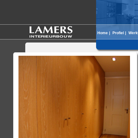
Home
|
Profiel
|
Werk